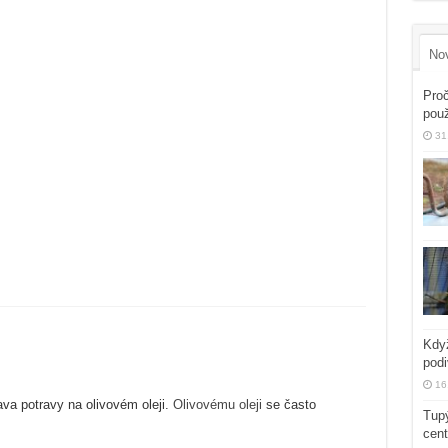
No
Proč
použ
31
Když
podi
16
ava potravy na olivovém oleji.
Olivovému oleji
se často
Tupý
cent