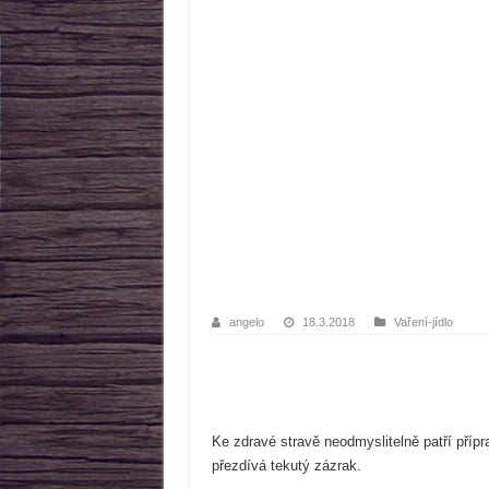
angelo
18.3.2018
Vaření-jídlo
Ke zdravé stravě neodmyslitelně patří přípr
přezdívá tekutý zázrak.