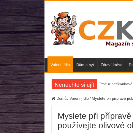
Vaření-jídlo
Dům a byt
Zdraví-krása
Ro
Nenechte si ujít
Proč se bezšroubové 
Domů
/
Vaření-jídlo
/
Myslete při přípravě jíd
Myslete při přípravě 
používejte olivové o