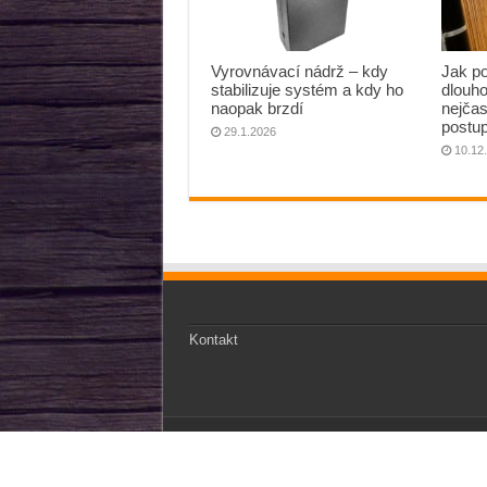
Vyrovnávací nádrž – kdy
Jak po
stabilizuje systém a kdy ho
dlouh
naopak brzdí
nejčas
postup
29.1.2026
10.12
Kontakt
CZkutil.cz © Copyright 2026, All Rights Reserv