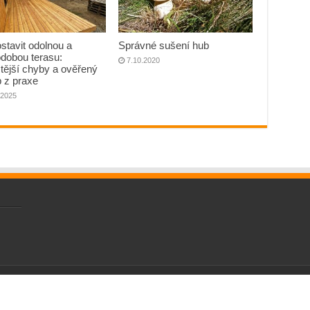
stavit odolnou a
Správné sušení hub
odobou terasu:
7.10.2020
tější chyby a ověřený
 z praxe
.2025
ed