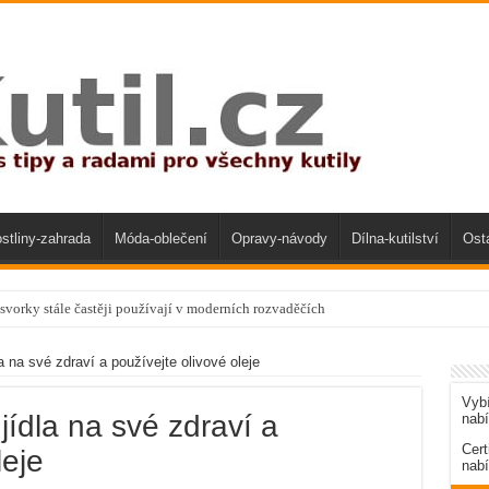
stliny-zahrada
Móda-oblečení
Opravy-návody
Dílna-kutilství
Ost
svorky stále častěji používají v moderních rozvaděčích
la na své zdraví a používejte olivové oleje
Vybí
jídla na své zdraví a
nab
Cert
leje
nabí