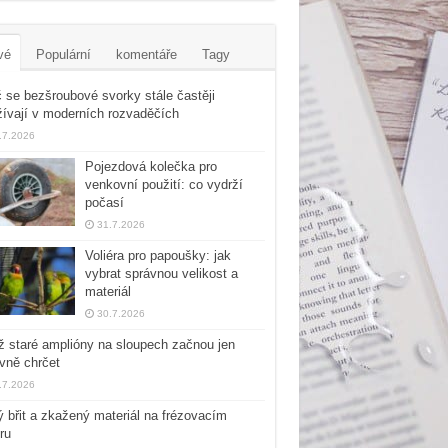
vé
Populární
komentáře
Tagy
 se bezšroubové svorky stále častěji
ívají v moderních rozvaděčích
.7.2026
Pojezdová kolečka pro
venkovní použití: co vydrží
počasí
31.7.2026
Voliéra pro papoušky: jak
vybrat správnou velikost a
materiál
30.7.2026
 staré amplióny na sloupech začnou jen
vně chrčet
.7.2026
 břit a zkažený materiál na frézovacím
ru