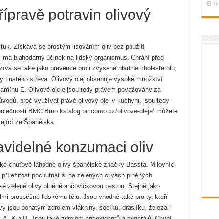
16
řípravě potravin olivový
í tuk. Získává se prostým lisováním oliv bez použití
j má blahodárný účinek na lidský organismus. Chrání před
vá se také jako prevence proti zvýšené hladině cholesterolu,
y tlustého střeva. Olivový olej obsahuje vysoké množství
amínu E. Olivové oleje jsou tedy právem považovány za
ůvodů, proč využívat právě olivový olej v kuchyni, jsou tedy
společnosti BMC Brno
katalog.bmcbrno.cz/olivove-oleje/
můžete
zející ze Španělska.
ravidelné konzumaci oliv
také chuťově lahodné
olivy
španělské značky Bassta. Milovníci
t příležitost pochutnat si na zelených olivách plněných
ké zelené olivy plněné ančovičkovou pastou. Stejně jako
elmi prospěšné lidskému tělu. Jsou vhodné také pro ty, kteří
livy jsou bohatým zdrojem vlákniny, sodíku, draslíku, železa i
, A, K a D. Jsou také zdrojem antioxidantů a minerálů. Chybí