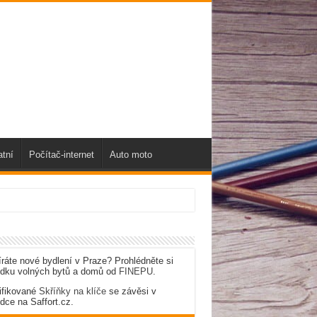
atní
Počítač-internet
Auto moto
ráte nové bydlení v Praze? Prohlédněte si
ídku volných bytů a domů od
FINEPU
.
ifikované
Skříňky na klíče
se závěsi v
dce na Saffort.cz.