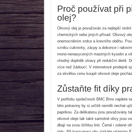
Proč používat při p
olej?
Olivový olej je považován za nejlepší stoln
chemických nebo jiných přísad. Olivový ole
onemocněním srdce a krevního oběhu. Použí
vzniku cukrovky, zácpy a dokonce i rakovin
mono-nenasycených mastných kyselin a vit
vhodný doplněk stravy při redukční dietě. D
více než žádoucí. V internetové prodejně 
za skvělou cenu koupit olivové oleje pochá
Zůstaňte fit díky p
V portfoliu společnosti BMC Brno najdete 
této potraviny by si určitě neměli nechat ují
paprikou. Za delikatesu jsou považovány ta
olivové oleje tak také samotné olivy jsou v
dbají na svou štíhlou linii. Černé i zelené o
jódu. Při konzumaci oliv získáte vitamíny E