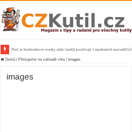
Proč se bezšroubové svorky stále častěji používají v moderních rozvaděčíc
Domů
/
Pěstujeme na zahradě vřes
/
images
images