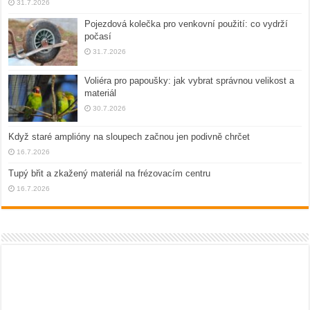
31.7.2026
Pojezdová kolečka pro venkovní použití: co vydrží
počasí
31.7.2026
Voliéra pro papoušky: jak vybrat správnou velikost a
materiál
30.7.2026
Když staré amplióny na sloupech začnou jen podivně chrčet
16.7.2026
Tupý břit a zkažený materiál na frézovacím centru
16.7.2026