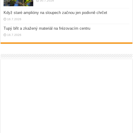
30.7.2026
Když staré amplióny na sloupech začnou jen podivně chrčet
16.7.2026
Tupý břit a zkažený materiál na frézovacím centru
16.7.2026