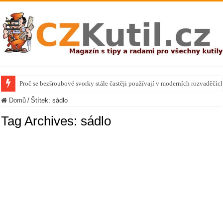
Proč se bezšroubové svorky stále častěji používají v moderních rozvaděčíc
Domů
/
Štítek:
sádlo
Tag Archives:
sádlo