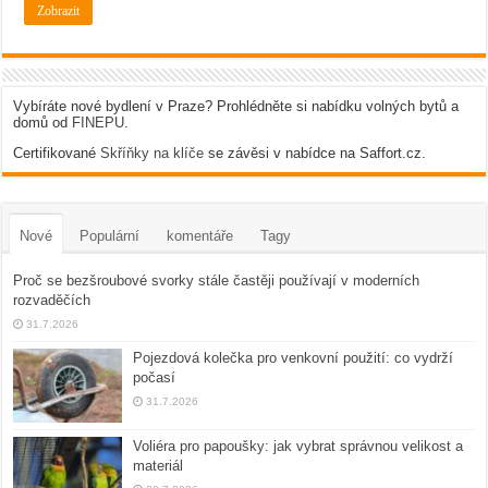
Zobrazit
Vybíráte nové bydlení v Praze? Prohlédněte si nabídku volných bytů a
domů od
FINEPU
.
Certifikované
Skříňky na klíče
se závěsi v nabídce na Saffort.cz.
Nové
Populární
komentáře
Tagy
Proč se bezšroubové svorky stále častěji používají v moderních
rozvaděčích
31.7.2026
Pojezdová kolečka pro venkovní použití: co vydrží
počasí
31.7.2026
Voliéra pro papoušky: jak vybrat správnou velikost a
materiál