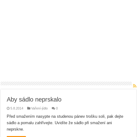
Aby sádlo neprskalo
5.8.2014
Vaření-jídlo
0
Před smažením nasypte na studenou pánev trošku soli, pak dejte
sádlo a pomalu zahřívejte. Uvidíte že sádlo při smažení ani
neprskne.