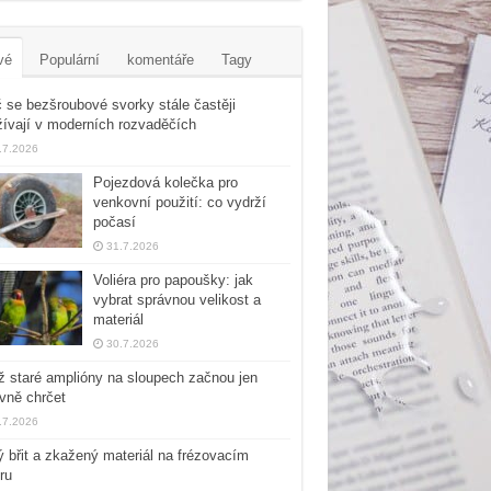
vé
Populární
komentáře
Tagy
 se bezšroubové svorky stále častěji
ívají v moderních rozvaděčích
.7.2026
Pojezdová kolečka pro
venkovní použití: co vydrží
počasí
31.7.2026
Voliéra pro papoušky: jak
vybrat správnou velikost a
materiál
30.7.2026
 staré amplióny na sloupech začnou jen
vně chrčet
.7.2026
 břit a zkažený materiál na frézovacím
ru