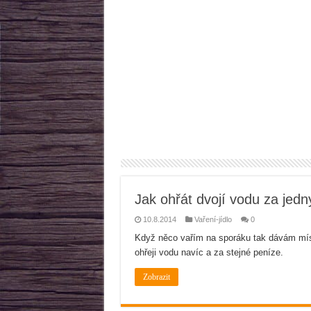
Jak ohřát dvojí vodu za jedn
10.8.2014
Vaření-jídlo
0
Když něco vařím na sporáku tak dávám míst
ohřeji vodu navíc a za stejné peníze.
Zobrazit