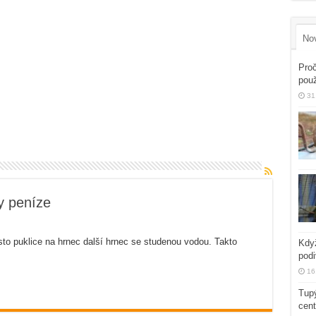
No
Proč
použ
31
y peníze
o puklice na hrnec další hrnec se studenou vodou. Takto
Když
podi
16
Tupý
cent