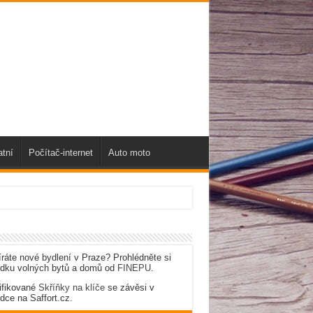
atní
Počítač-internet
Auto moto
ráte nové bydlení v Praze? Prohlédněte si
ídku volných bytů a domů od
FINEPU
.
ifikované
Skříňky na klíče
se závěsi v
dce na Saffort.cz.