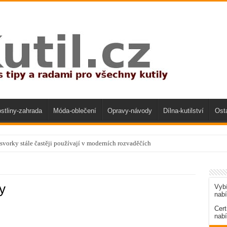
stliny-zahrada
Móda-oblečení
Opravy-návody
Dílna-kutilství
Ost
svorky stále častěji používají v moderních rozvaděčích
y
Vybí
nab
Cert
nabí