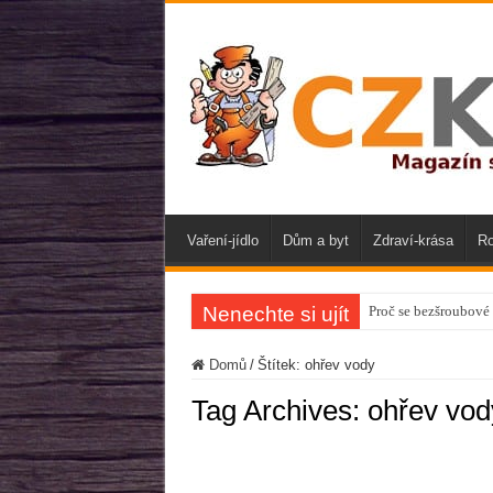
Vaření-jídlo
Dům a byt
Zdraví-krása
Ro
Nenechte si ujít
Proč se bezšroubové 
Domů
/
Štítek:
ohřev vody
Tag Archives:
ohřev vod