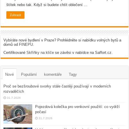
štítek nebo tak. Když si budete chtít oblečení …
Zobrazit
Vybíráte nové bydlení v Praze? Prohlédněte si nabídku volných bytů a
domů od
FINEPU
.
Certifikované
Skříňky na klíče
se závěsi v nabídce na Saffort.cz.
Nové
Populární
komentáře
Tagy
Proč se bezšroubové svorky stále častěji používají v moderních
rozvaděčích
31.7.2026
Pojezdová kolečka pro venkovní použití: co vydrží
počasí
31.7.2026