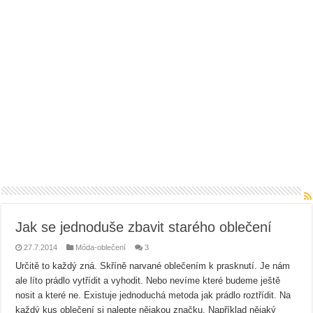
Jak se jednoduše zbavit starého oblečení
27.7.2014
Móda-oblečení
3
Určitě to každý zná. Skříně narvané oblečením k prasknutí. Je nám
ale líto prádlo vytřídit a vyhodit. Nebo nevíme které budeme ještě
nosit a které ne. Existuje jednoduchá metoda jak prádlo roztřídit. Na
každý kus oblečení si nalepte nějakou značku. Například nějaký