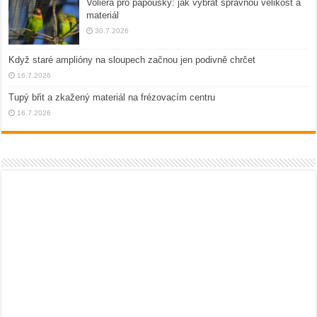
Voliéra pro papoušky: jak vybrat správnou velikost a
materiál
30.7.2026
Když staré amplióny na sloupech začnou jen podivně chrčet
16.7.2026
Tupý břit a zkažený materiál na frézovacím centru
16.7.2026