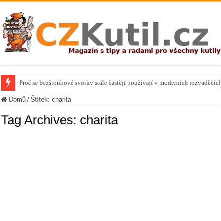
Proč se bezšroubové svorky stále častěji používají v moderních rozvaděčíc
Domů
/
Štítek:
charita
Tag Archives:
charita